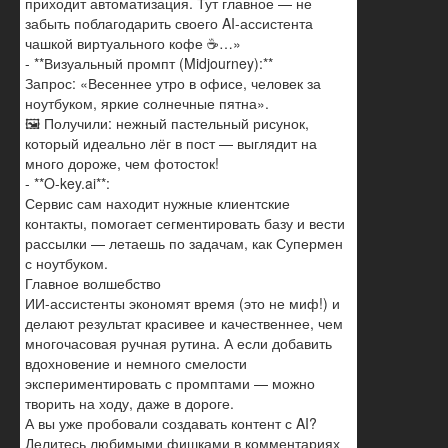
приходит автоматизация. Тут главное — не
забыть поблагодарить своего AI-ассистента
чашкой виртуального кофе ☕️…»
- **Визуальный промпт (Midjourney):**
Запрос: «Весеннее утро в офисе, человек за
ноутбуком, яркие солнечные пятна».
🖼️ Получили: нежный пастельный рисунок,
который идеально лёг в пост — выглядит на
много дороже, чем фотосток!
- **O-key.ai**:
Сервис сам находит нужные клиентские
контакты, помогает сегментировать базу и вести
рассылки — летаешь по задачам, как Супермен
с ноутбуком.
Главное волшебство
ИИ-ассистенты экономят время (это не миф!) и
делают результат красивее и качественнее, чем
многочасовая ручная рутина. А если добавить
вдохновение и немного смелости
экспериментировать с промптами — можно
творить на ходу, даже в дороге.
А вы уже пробовали создавать контент с AI?
Делитесь любимыми фишками в комментариях