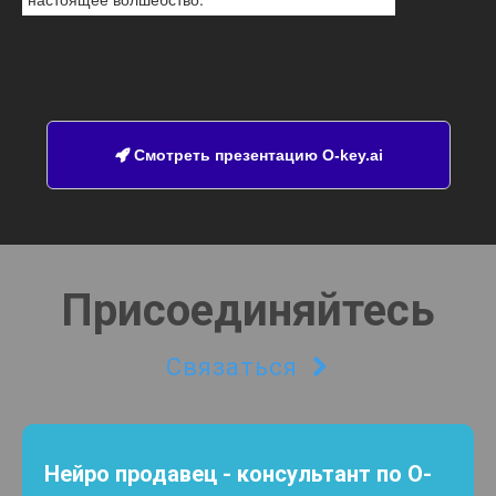
Смотреть презентацию O-key.ai

Присоединяйтесь
Связаться

Нейро продавец - консультант по O-