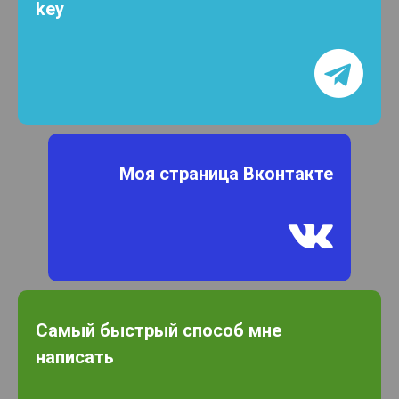
key

Моя страница Вконтакте

Самый быстрый способ мне
написать